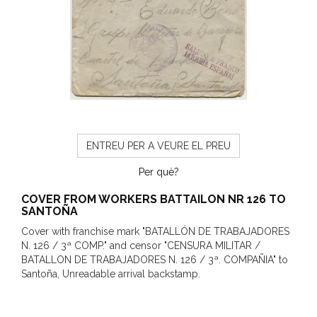
ENTREU PER A VEURE EL PREU
Per què?
COVER FROM WORKERS BATTAILON NR 126 TO
SANTOÑA
Cover with franchise mark "BATALLÓN DE TRABAJADORES
N. 126 / 3ª COMP." and censor "CENSURA MILITAR /
BATALLON DE TRABAJADORES N. 126 / 3ª. COMPAÑIA" to
Santoña, Unreadable arrival backstamp.