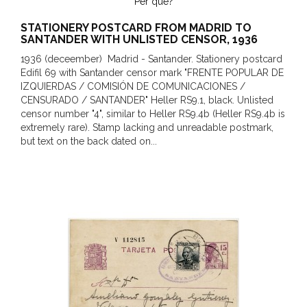
Per què?
STATIONERY POSTCARD FROM MADRID TO
SANTANDER WITH UNLISTED CENSOR, 1936
1936 (deceember) Madrid - Santander. Stationery postcard
Edifil 69 with Santander censor mark "FRENTE POPULAR DE
IZQUIERDAS / COMISIÓN DE COMUNICACIONES /
CENSURADO / SANTANDER" Heller RS9.1, black. Unlisted
censor number "4", similar to Heller RS9.4b (Heller RS9.4b is
extremely rare). Stamp lacking and unreadable postmark,
but text on the back dated on...