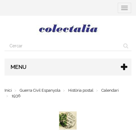
Toggle
navigat
MENU
Inici
Guerra Civil Espanyola
Història postal
Calendari
1936