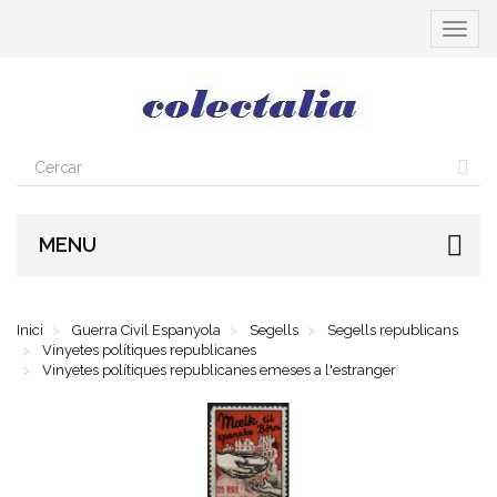
Toggle
navigat
MENU
Inici
Guerra Civil Espanyola
Segells
Segells republicans
Vinyetes polítiques republicanes
Vinyetes polítiques republicanes emeses a l'estranger