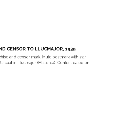
ND CENSOR TO LLUCMAJOR, 1939
chise and censor mark. Mute postmark with star.
ascual in Llucmajor (Mallorca). Content dated on