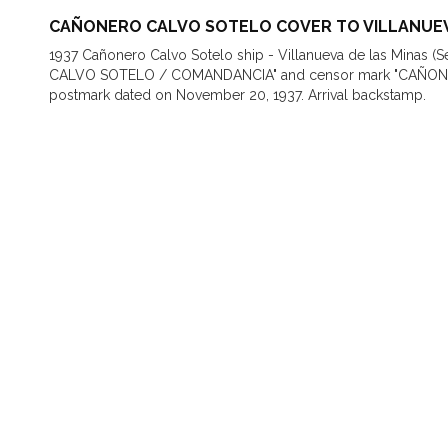
CAÑONERO CALVO SOTELO COVER TO VILLANUEVA
1937 Cañonero Calvo Sotelo ship - Villanueva de las Minas (S
CALVO SOTELO / COMANDANCIA" and censor mark "CAÑON
postmark dated on November 20, 1937. Arrival backstamp.