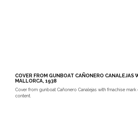
COVER FROM GUNBOAT CAÑONERO CANALEJAS WI
MALLORCA, 1938
Cover from gunboat Cañonero Canalejas with frnachise mark d
content.