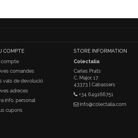
U COMPTE
STORE INFORMATION
 compte
Colectalia
eves comandes
Carles Prats
C. Major, 17
s vals de devolució
43373 | Cabassers
ves adreces
+34 649166751
 info. personal
info@colectalia.com
us cupons