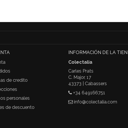
ENTA
INFORMACIÓN DE LA TIE
nta
Colectalia
didos
Carles Prats
C. Major, 17
as de credito
43373 | Cabassers
ecciones
+34 649166751
tos personales
info@colectalia.com
les de descuento