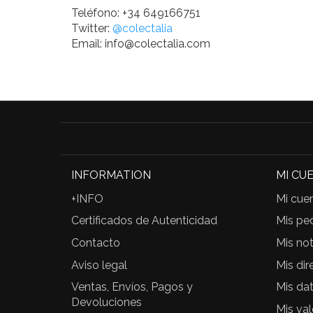
Teléfono: +34 649166751
Twitter:
@colectalia
Email: info@colectalia.com
INFORMATION
MI CU
+INFO
Mi cue
Certificados de Autenticidad
Mis pe
Contacto
Mis not
Aviso legal
Mis dir
Ventas, Envíos, Pagos y
Mis da
Devoluciones
Mis va