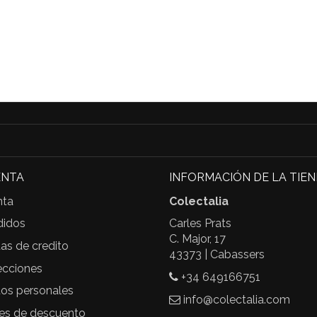
ENTA
INFORMACIÓN DE LA TIE
nta
Colectalia
didos
Carles Prats
C. Major, 17
as de credito
43373 | Cabassers
ecciones
+34 649166751
tos personales
info@colectalia.com
les de descuento