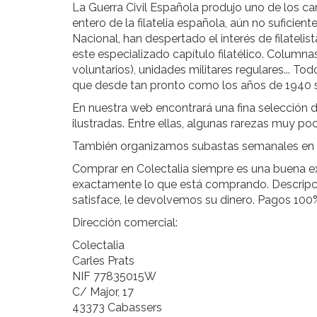
La Guerra Civil Española produjo uno de los cam
entero de la filatelia española, aún no suficie
Nacional, han despertado el interés de filateli
este especializado capítulo filatélico. Columna
voluntarios), unidades militares regulares... T
que desde tan pronto como los años de 1940 s
En nuestra web encontrará una fina selección de
ilustradas. Entre ellas, algunas rarezas muy po
También organizamos subastas semanales en d
Comprar en Colectalia siempre es una buena ex
exactamente lo que está comprando. Descripcio
satisface, le devolvemos su dinero. Pagos 100
Dirección comercial:
Colectalia
Carles Prats
NIF 77835015W
C/ Major, 17
43373 Cabassers