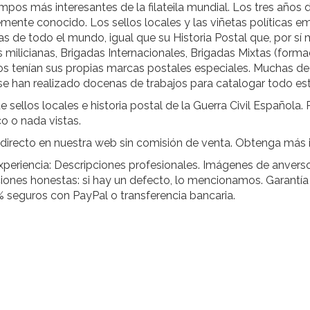
pos más interesantes de la filateila mundial. Los tres años d
ntemente conocido. Los sellos locales y las viñetas políticas 
stas de todo el mundo, igual que su Historia Postal que, por s
s milicianas, Brigadas Internacionales, Brigadas Mixtas (form
odos tenían sus propias marcas postales especiales. Muchas d
e han realizado docenas de trabajos para catalogar todo est
 sellos locales e historia postal de la Guerra Civil Española.
co o nada vistas.
irecto en nuestra web sin comisión de venta. Obtenga más
periencia: Descripciones profesionales. Imágenes de anverso 
nes honestas: si hay un defecto, lo mencionamos. Garantía d
% seguros con PayPal o transferencia bancaria.