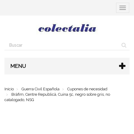
Cambia
navega
MENU
Inicio
Guerra Civil Española
Cupones de necesidad
Bràfim, Centre Republicà, Cuina 5c, negro sobre gris, no
catalogado, NSG