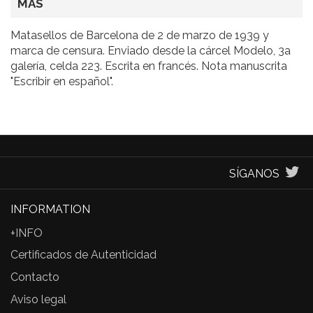
MÁS
Matasellos de Barcelona de 2 de marzo de 1939 y
marca de censura. Enviado desde la cárcel Modelo, 3a
galería, celda 223. Escrita en francés. Nota manuscrita
"Escribir en español".
SÍGANOS
INFORMATION
+INFO
Certificados de Autenticidad
Contacto
Aviso legal