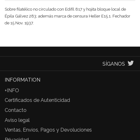
Sobre filatélico no circulado con Edifil 817 y hojita bloque local de
Épila Gálvez 283; además marca de censura Heller E15.1. Fechador
de 15 Nov. 1937.
SÍGANOS
INFORMATION
+INFO
Certificados de Autenticidad
Contacto
Aviso legal
Ventas, Envíos, Pagos y Devoluciones
Privacidad