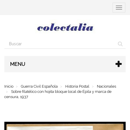
Cambia
navega
MENU
Inicio
Guerra Civil Española
Historia Postal
Nacionales
Sobre filatélico con hojita bloque local de Épila y marca de
censura, 1937