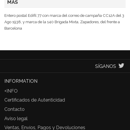
MÁS
Entero postal Edifil 77 con marca del correo de campaña CC12A del 3
Ago 1938, y marca de la 140 Brigada Mixta, Zapadores, del frente a
Barcelona
SÍGANOS
INFORMATION
+INFO
Certificados de Autenticidad
Contacto
Aviso legal
Ventas, Envíos, Pagos y Devoluciones