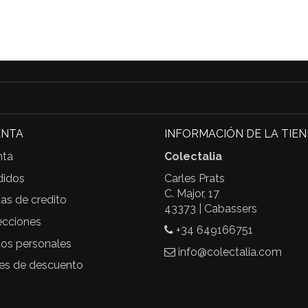
ENTA
INFORMACIÓN DE LA TIE
nta
Colectalia
didos
Carles Prats
C. Major, 17
as de credito
43373 | Cabassers
ecciones
+34 649166751
tos personales
info@colectalia.com
les de descuento