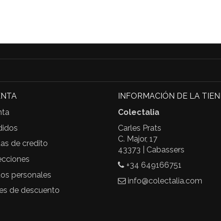
ENTA
INFORMACIÓN DE LA TIE
nta
Colectalia
didos
Carles Prats
C. Major, 17
as de credito
43373 | Cabassers
ecciones
+34 649166751
tos personales
info@colectalia.com
les de descuento