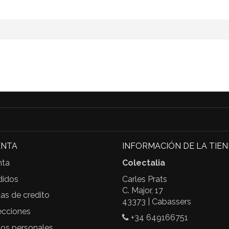
ENTA
INFORMACIÓN DE LA TIE
nta
Colectalia
didos
Carles Prats
C. Major, 17
as de credito
43373 | Cabassers
ecciones
+34 649166751
tos personales