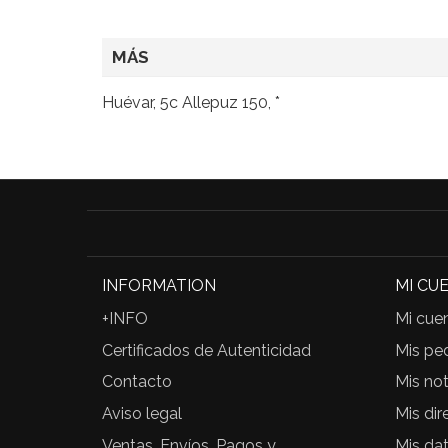
MÁS
Huévar, 5c Allepuz 150, *
INFORMATION
MI CU
+INFO
Mi cue
Certificados de Autenticidad
Mis pe
Contacto
Mis not
Aviso legal
Mis dir
Ventas, Envíos, Pagos y
Mis da