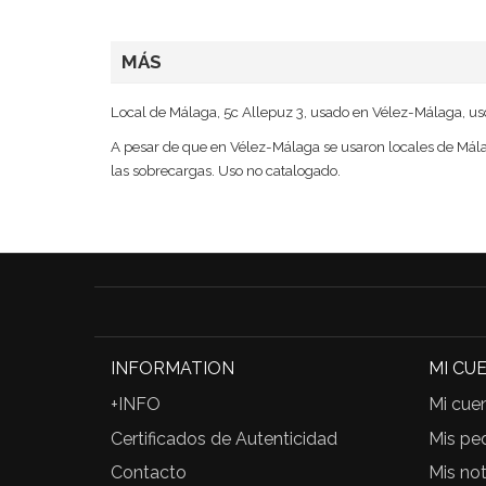
MÁS
Local de Málaga, 5c Allepuz 3, usado en Vélez-Málaga, us
A pesar de que en Vélez-Málaga se usaron locales de Málaga
las sobrecargas. Uso no catalogado.
INFORMATION
MI CU
+INFO
Mi cue
Certificados de Autenticidad
Mis pe
Contacto
Mis not