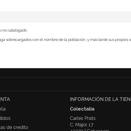
o no catalogado
 sobrecargados con el nombre de la población, y más tarde sus propios sello
ENTA
INFORMACIÓN DE LA TIE
nta
Colectalia
didos
Carles Prats
C. Major, 17
as de credito