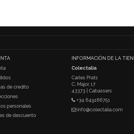
ENTA
INFORMACIÓN DE LA TIE
nta
Colectalia
didos
Carles Prats
C. Major, 17
as de credito
43373 | Cabassers
ecciones
+34 649166751
tos personales
info@colectalia.com
les de descuento