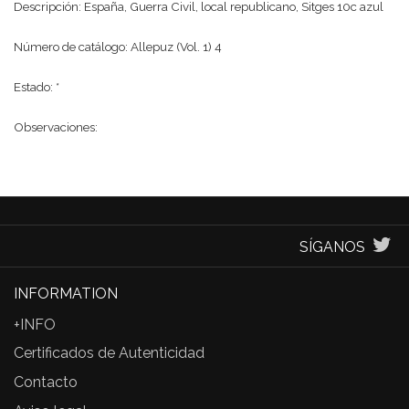
Descripción: España, Guerra Civil, local republicano, Sitges 10c azul
Número de catálogo: Allepuz (Vol. 1) 4
Estado: *
Observaciones:
SÍGANOS
INFORMATION
+INFO
Certificados de Autenticidad
Contacto