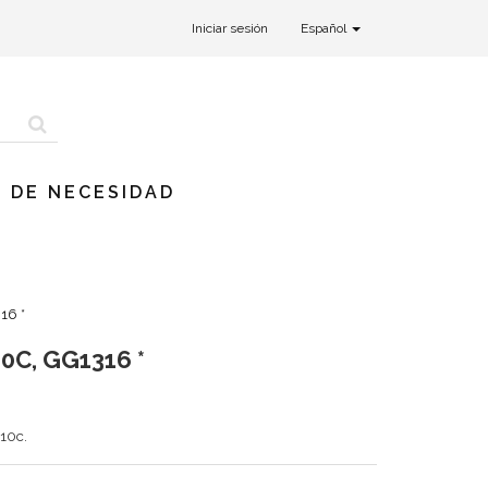
Iniciar sesión
Español
 DE NECESIDAD
16 *
C, GG1316 *
 10c.