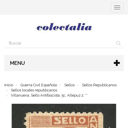
Cambia
navega
MENU
Inicio
Guerra Civil Española
Sellos
Sellos Republicanos
Sellos locales republicanos
Villanueva, Sello Antifascista, 5c, Allepuz 2, **