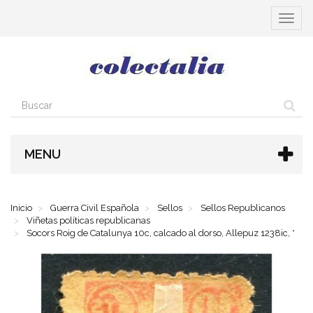
Cambia
navega
MENU
Inicio
Guerra Civil Española
Sellos
Sellos Republicanos
Viñetas políticas republicanas
Socors Roig de Catalunya 10c, calcado al dorso, Allepuz 1238ic, *