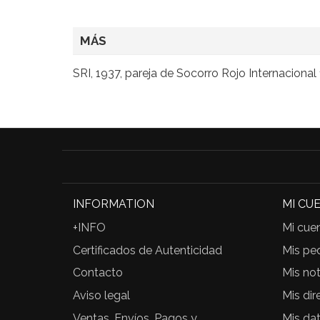
MÁS
SRI, 1937, pareja de Socorro Rojo Internacional 
INFORMATION
MI CU
+INFO
Mi cue
Certificados de Autenticidad
Mis pe
Contacto
Mis not
Aviso legal
Mis dir
Ventas, Envíos, Pagos y
Mis da