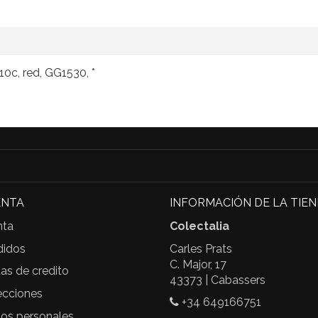
10c, red, GG1530, *
ENTA
INFORMACIÓN DE LA TIE
nta
Colectalia
didos
Carles Prats
C. Major, 17
as de credito
43373 | Cabassers
ecciones
+34 649166751
tos personales