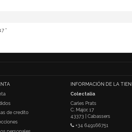
17 *
ENTA
INFORMACIÓN DE LA TIE
nta
Colectalia
didos
Carles Prats
C. Major, 17
as de credito
43373 | Cabassers
ecciones
+34 649166751
tos personales