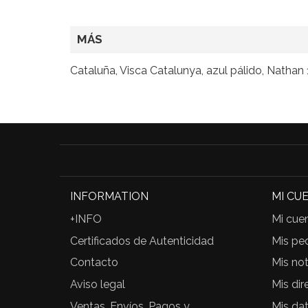
MÁS
Cataluña, Visca Catalunya, azul pálido, Nathan 
INFORMATION
MI CU
+INFO
Mi cue
Certificados de Autenticidad
Mis pe
Contacto
Mis not
Aviso legal
Mis dir
Ventas, Envíos, Pagos y
Mis da