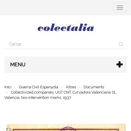
Toggle
navigat
MENU
Inici
Guerra Civil Espanyola
Altres
Documents
Collectivized companies, UGT CNT, Curvadora Valenciana SL,
Valencia, two intervention marks, 1937