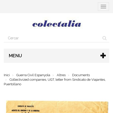
Toggle
navigat
MENU
Inici
Guerra Civil Espanyola
Altres
Documents
Collectivized companies, UGT, letter from Sindicato de Viajantes,
Puertollano