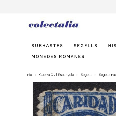
SUBHASTES
SEGELLS
HI
MONEDES ROMANES
Inici
Guerra Civil Espanyola
Segells
Segells na