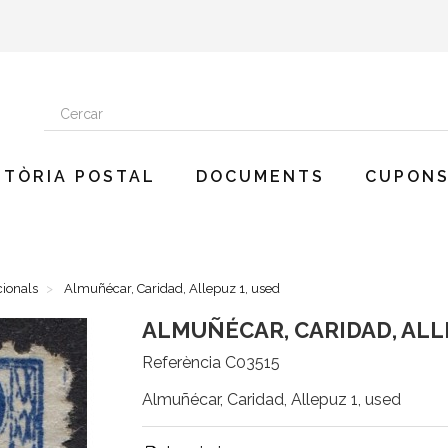
STÒRIA POSTAL
DOCUMENTS
CUPONS
cionals
Almuñécar, Caridad, Allepuz 1, used
ALMUÑÉCAR, CARIDAD, ALL
Referència
C03515
Almuñécar, Caridad, Allepuz 1, used