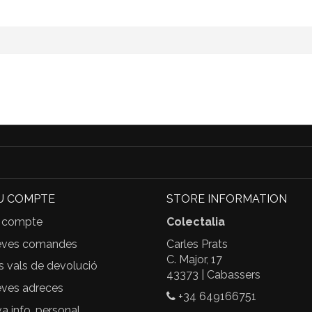
U COMPTE
STORE INFORMATION
 compte
Colectalia
eves comandes
Carles Prats
C. Major, 17
s vals de devolució
43373 | Cabassers
ves adreces
+34 649166751
 info. personal