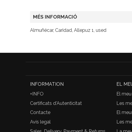
MÉS INFORMACIÓ
Almuñécar, Caridad, Allepuz 1, used
INFORMATION
EL ME
+INFO
El meu
Certificats d'Autenticitat
Les m
Contacte
El meu
Avís legal
Les me
Sales, Delivery, Payment & Returns
La meva