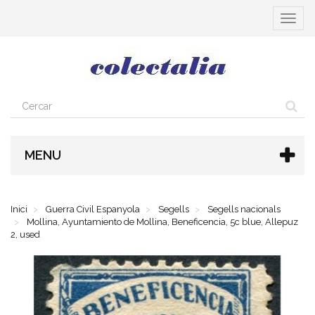
Toggle
navigat
MENU
Inici
Guerra Civil Espanyola
Segells
Segells nacionals
Mollina, Ayuntamiento de Mollina, Beneficencia, 5c blue, Allepuz
2, used