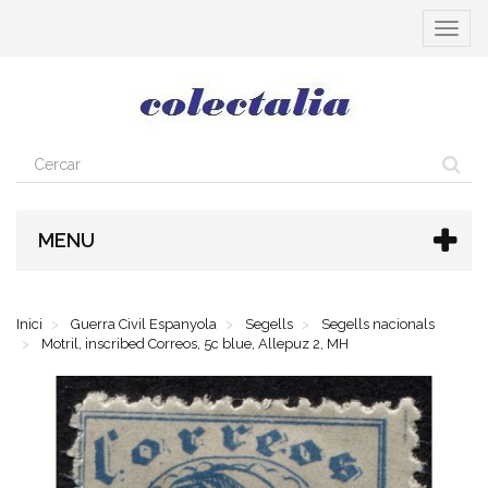
Toggle
navigat
MENU
Inici
Guerra Civil Espanyola
Segells
Segells nacionals
Motril, inscribed Correos, 5c blue, Allepuz 2, MH