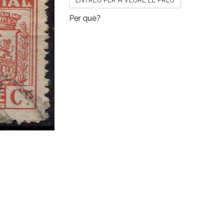
ENTREU PER A VEURE EL PREU
Per què?