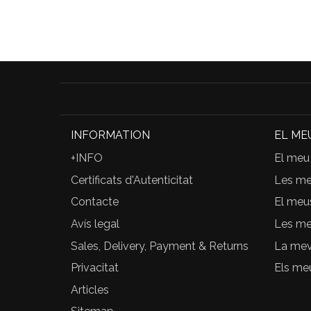
INFORMATION
EL ME
+INFO
El meu
Certificats d'Autenticitat
Les m
Contacte
El meu
Avís legal
Les me
Sales, Delivery, Payment & Returns
La meva
Privacitat
Els me
Articles