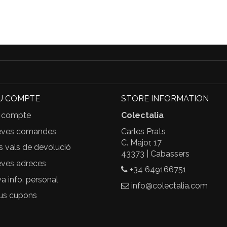
U COMPTE
STORE INFORMATION
 compte
Colectalia
eves comandes
Carles Prats
C. Major, 17
s vals de devolució
43373 | Cabassers
ves adreces
+34 649166751
 info. personal
info@colectalia.com
us cupons