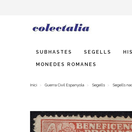
SUBHASTES
SEGELLS
HI
MONEDES ROMANES
Inici
Guerra Civil Espanyola
Segells
Segells na