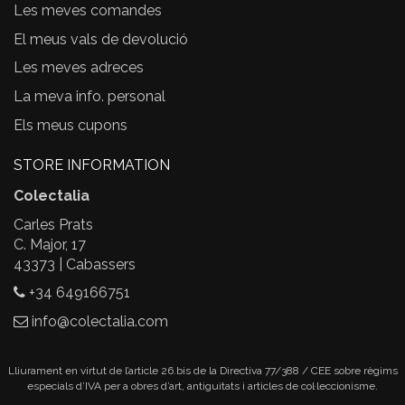
Les meves comandes
El meus vals de devolució
Les meves adreces
La meva info. personal
Els meus cupons
STORE INFORMATION
Colectalia
Carles Prats
C. Major, 17
43373 | Cabassers
+34 649166751
info@colectalia.com
Lliurament en virtut de l’article 26.bis de la Directiva 77/388 / CEE sobre règims
especials d’IVA per a obres d’art, antiguitats i articles de col·leccionisme.