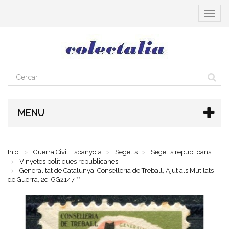
Toggle
navigat
MENU
Inici
Guerra Civil Espanyola
Segells
Segells republicans
Vinyetes polítiques republicanes
Generalitat de Catalunya, Conselleria de Treball, Ajut als Mutilats
de Guerra, 2c, GG2147 **