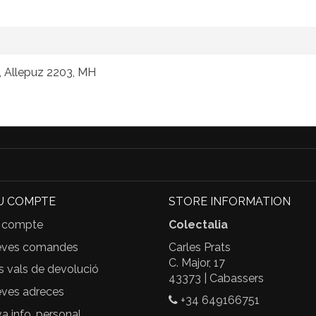
c, Allepuz 2203, MH
U COMPTE
STORE INFORMATION
 compte
Colectalia
eves comandes
Carles Prats
C. Major, 17
s vals de devolució
43373 | Cabassers
ves adreces
+34 649166751
 info. personal