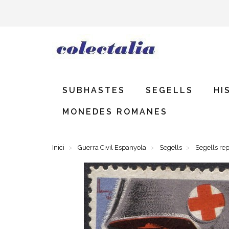
SUBHASTES
SEGELLS
HI
MONEDES ROMANES
Inici
Guerra Civil Espanyola
Segells
Segells re