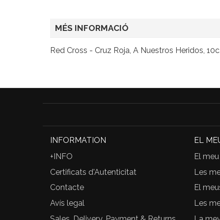
MÉS INFORMACIÓ
Red Cross - Cruz Roja, A Nuestros Heridos, 10
INFORMATION
EL ME
+INFO
El meu
Certificats d'Autenticitat
Les m
Contacte
El meu
Avís legal
Les me
Sales, Delivery, Payment & Returns
La meva