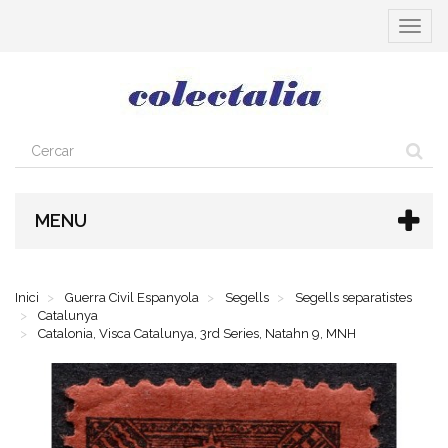
Toggle
navigat
MENU
Inici
Guerra Civil Espanyola
Segells
Segells separatistes
Catalunya
Catalonia, Visca Catalunya, 3rd Series, Natahn 9, MNH