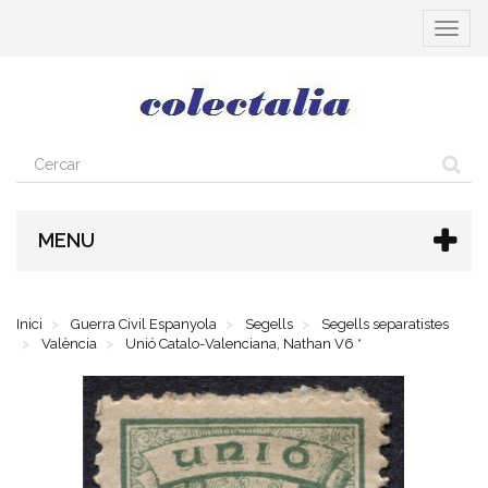
Toggle
navigat
MENU
Inici
Guerra Civil Espanyola
Segells
Segells separatistes
València
Unió Catalo-Valenciana, Nathan V6 *