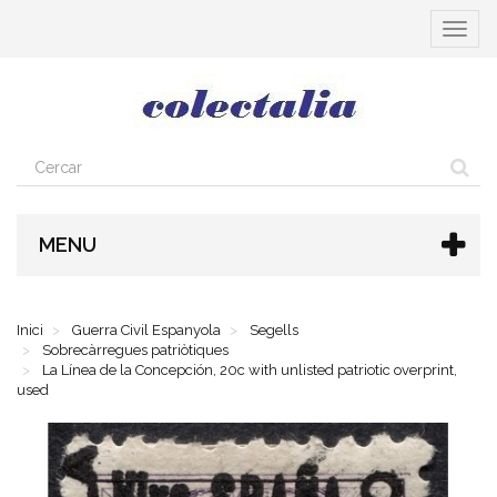
Toggle
navigat
MENU
Inici
Guerra Civil Espanyola
Segells
Sobrecàrregues patriòtiques
La Línea de la Concepción, 20c with unlisted patriotic overprint,
used