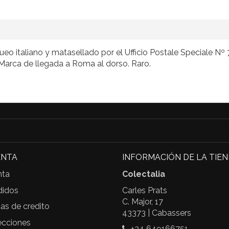
o italiano y matasellado por el Ufficio Postale Speciale Nº
. Marca de llegada a Roma al dorso. Raro.
ENTA
INFORMACIÓN DE LA TIE
nta
Colectalia
didos
Carles Prats
C. Major, 17
as de credito
43373 | Cabassers
ecciones
+34 649166751