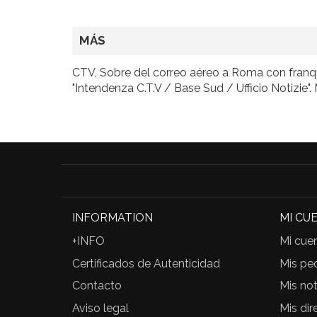
MÁS
CTV, Sobre del correo aéreo a Roma con franque
"Intendenza C.T.V / Base Sud / Ufficio Notizie"
INFORMATION
MI CU
+INFO
Mi cue
Certificados de Autenticidad
Mis pe
Contacto
Mis not
Aviso legal
Mis dir