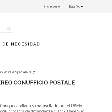
Iniciar sesión
Español
 DE NECESIDAD
io Postale Speciale Nº 7
ÉREO CONUFFICIO POSTALE
anqueo italiano y matasellado por el Ufficio
1938, y marca de "Intendenza C.T.V / Base Sud