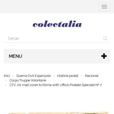
Toggle
navigat
MENU
Inici
Guerra Civil Espanyola
Història postal
Nacional
Corpo Truppe Volontarie
CTV, Air mail cover to Roma with Ufficio Postale Speciale Nº 7