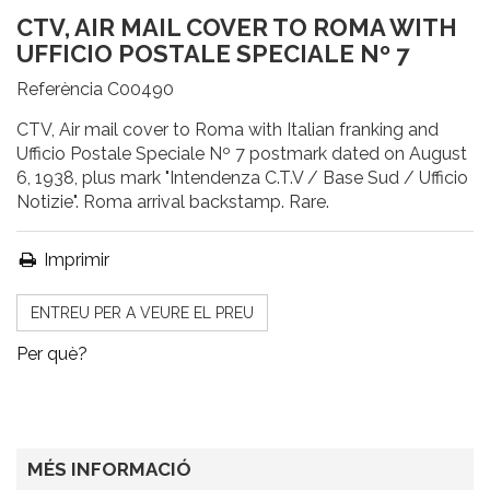
CTV, AIR MAIL COVER TO ROMA WITH
UFFICIO POSTALE SPECIALE Nº 7
Referència
C00490
CTV, Air mail cover to Roma with Italian franking and
Ufficio Postale Speciale Nº 7 postmark dated on August
6, 1938, plus mark "Intendenza C.T.V / Base Sud / Ufficio
Notizie". Roma arrival backstamp. Rare.
Imprimir
ENTREU PER A VEURE EL PREU
Per què?
MÉS INFORMACIÓ