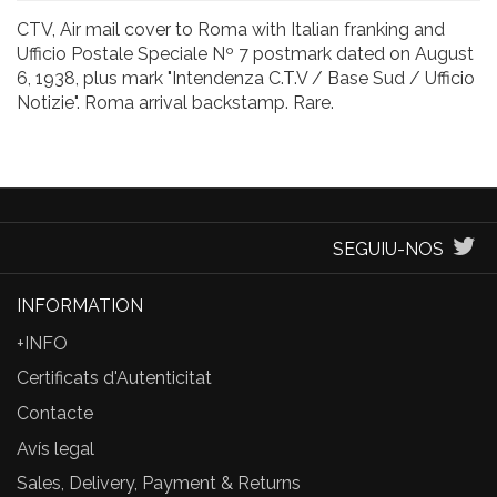
CTV, Air mail cover to Roma with Italian franking and
Ufficio Postale Speciale Nº 7 postmark dated on August
6, 1938, plus mark "Intendenza C.T.V / Base Sud / Ufficio
Notizie". Roma arrival backstamp. Rare.
SEGUIU-NOS
INFORMATION
+INFO
Certificats d'Autenticitat
Contacte
Avís legal
Sales, Delivery, Payment & Returns