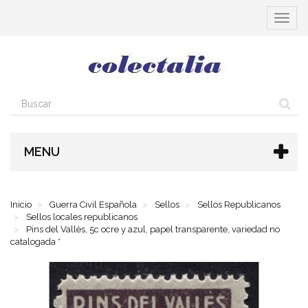
Cambia
navega
MENU
Inicio
Guerra Civil Española
Sellos
Sellos Republicanos
Sellos locales republicanos
Pins del Vallès, 5c ocre y azul, papel transparente, variedad no
catalogada *