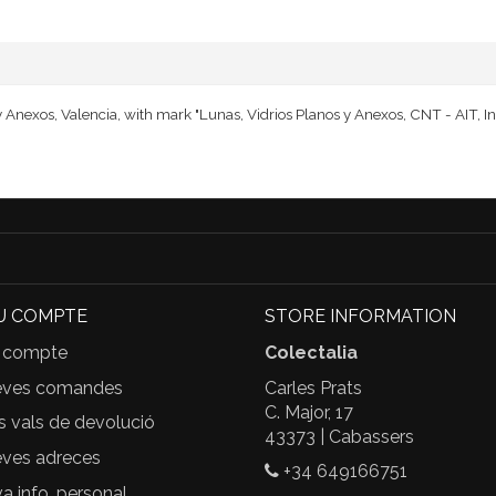
Anexos, Valencia, with mark "Lunas, Vidrios Planos y Anexos, CNT - AIT, Ind
U COMPTE
STORE INFORMATION
 compte
Colectalia
eves comandes
Carles Prats
C. Major, 17
s vals de devolució
43373 | Cabassers
ves adreces
+34 649166751
 info. personal