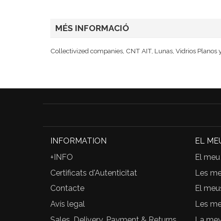
MÉS INFORMACIÓ
Collectivized companies, CNT AIT, Lunas, Vidrios Planos y 
INFORMATION
EL ME
+INFO
El meu
Certificats d'Autenticitat
Les m
Contacte
El meu
Avís legal
Les me
Sales, Delivery, Payment & Returns
La meva