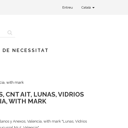
Entreu
Català
 DE NECESSITAT
cia, with mark
 CNT AIT, LUNAS, VIDRIOS
IA, WITH MARK
lanos y Anexos, Valencia, with mark "
Lunas, Vidrios
ucursal N1 5, Valencia"