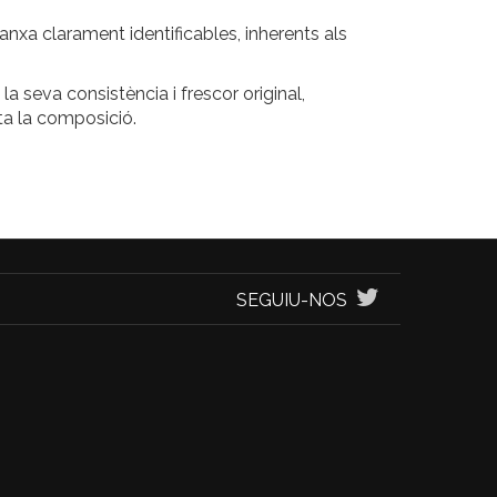
lanxa clarament identificables, inherents als
a seva consistència i frescor original,
ta la composició.
SEGUIU-NOS