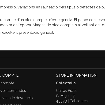
'impressió, variacions en l'alineació dels tipus o defectes de p
tractar-se d'un plec complet d'emergència. El paper conserva l
onocolor de l'època. Marges de plec complets al voltant de to
 excel·lent presentació general.
U COMPTE
STORE INFORMATION
 compte
Colectalia
eves comandes
Carles Prats
C. Major, 17
s vals de devolució
43373 | Cabassers