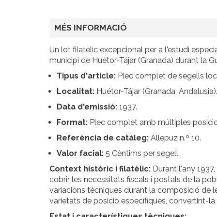
MÉS INFORMACIÓ
Un lot filatèlic excepcional per a l'estudi espe
municipi de Huétor-Tájar (Granada) durant la Gu
Tipus d'article:
Plec complet de segells loc
Localitat:
Huétor-Tájar (Granada, Andalusia)
Data d'emissió:
1937.
Format:
Plec complet amb múltiples posicio
Referència de catàleg:
Allepuz n.º 10.
Valor facial:
5 Cèntims per segell.
Context històric i filatèlic:
Durant l'any 1937,
cobrir les necessitats fiscals i postals de la 
variacions tècniques durant la composició de le
varietats de posició específiques, convertint-la 
Estat i característiques tècniques: