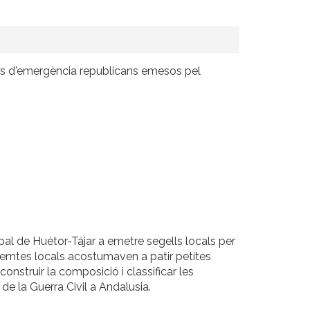
ocals d'emergència republicans emesos pel
al de Huétor-Tájar a emetre segells locals per
premtes locals acostumaven a patir petites
nstruir la composició i classificar les
 de la Guerra Civil a Andalusia.