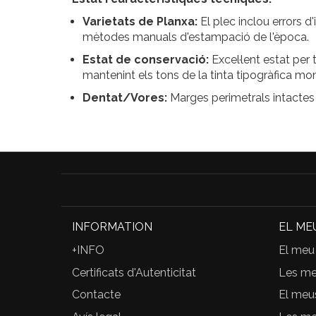
Varietats de Planxa:
El plec inclou errors d
mètodes manuals d'estampació de l'època.
Estat de conservació:
Excel·lent estat per 
mantenint els tons de la tinta tipogràfica m
Dentat/Vores:
Marges perimetrals intactes i
INFORMATION
EL ME
+INFO
El meu
Certificats d'Autenticitat
Les m
Contacte
El meu