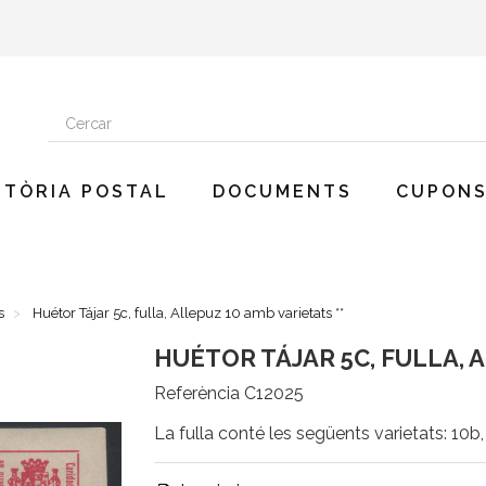
STÒRIA POSTAL
DOCUMENTS
CUPONS
s
Huétor Tájar 5c, fulla, Allepuz 10 amb varietats **
HUÉTOR TÁJAR 5C, FULLA, A
Referència
C12025
La fulla conté les següents varietats: 10b, 