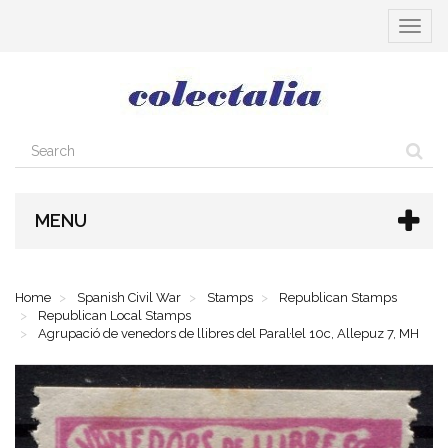
Toggle
navigat
MENU
Home
Spanish Civil War
Stamps
Republican Stamps
Republican Local Stamps
Agrupació de venedors de llibres del Paral·lel 10c, Allepuz 7, MH