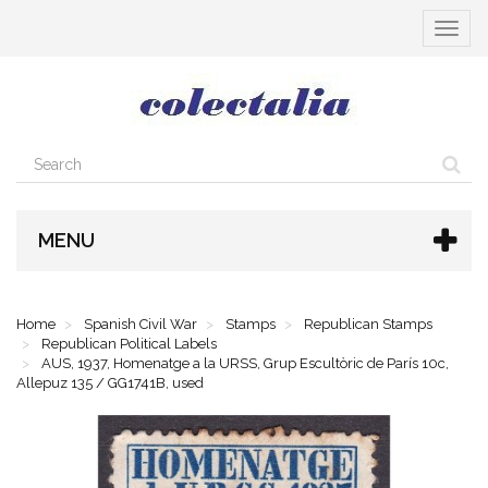
Toggle
navigat
MENU
Home
Spanish Civil War
Stamps
Republican Stamps
Republican Political Labels
AUS, 1937, Homenatge a la URSS, Grup Escultòric de París 10c,
Allepuz 135 / GG1741B, used