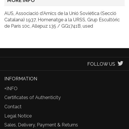
MORE INFO
AUS, Associació d'Amics de la Unió Soviètica (Secció
Catalana) 1937, Homenatge a la URSS, Grup Escultòric
de París 10c, Allepuz 135 / GG1741B, used
FOLLOW US
INFORMATION
+INFO
Certificates of Authenticity
Contact
Legal Notice
Sales, Delivery, Payment & Returns