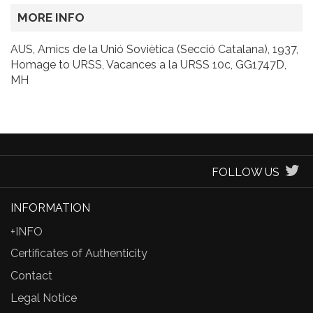
MORE INFO
AUS, Amics de la Unió Soviètica (Secció Catalana), 1937,
Homage to URSS, Vacances a la URSS 10c, GG1747D,
MH
FOLLOW US
INFORMATION
+INFO
Certificates of Authenticity
Contact
Legal Notice