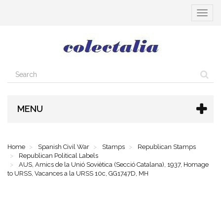
Toggle
navigat
MENU
Home
Spanish Civil War
Stamps
Republican Stamps
Republican Political Labels
AUS, Amics de la Unió Soviètica (Secció Catalana), 1937, Homage
to URSS, Vacances a la URSS 10c, GG1747D, MH