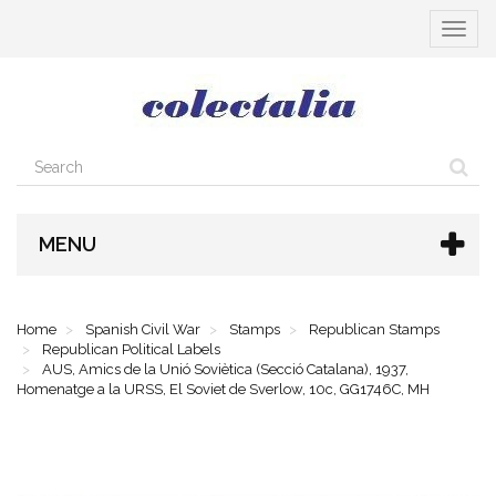
Toggle
navigat
MENU
Home
Spanish Civil War
Stamps
Republican Stamps
Republican Political Labels
AUS, Amics de la Unió Soviètica (Secció Catalana), 1937,
Homenatge a la URSS, El Soviet de Sverlow, 10c, GG1746C, MH