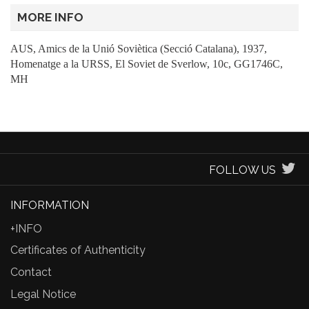
MORE INFO
AUS, Amics de la Unió Soviètica (Secció Catalana), 1937,
Homenatge a la URSS, El Soviet de Sverlow, 10c, GG1746C,
MH
FOLLOW US
INFORMATION
+INFO
Certificates of Authenticity
Contact
Legal Notice