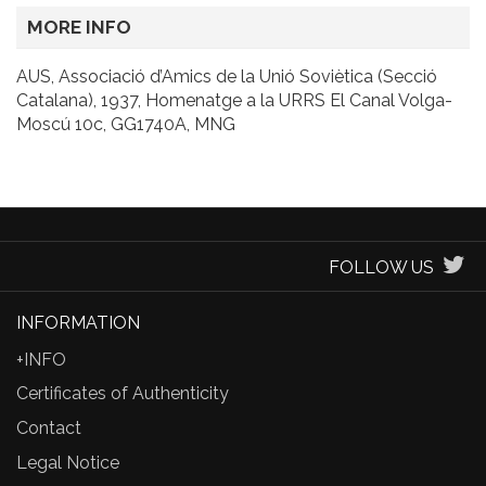
MORE INFO
AUS, Associació d’Amics de la Unió Soviètica (Secció
Catalana), 1937, Homenatge a la URRS El Canal Volga-
Moscú 10c, GG1740A, MNG
FOLLOW US
INFORMATION
+INFO
Certificates of Authenticity
Contact
Legal Notice