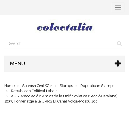
Toggle
navigat
MENU
Home
Spanish Civil War
Stamps
Republican Stamps
Republican Political Labels
AUS, Associació d’Amics de la Unió Soviètica (Secció Catalana),
1937, Homenatge a la URRS El Canal Volga-Moscú 10c