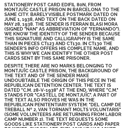
STATIONERY POST CARD EDIFIL 80N, FROM
MONTJUÏC CASTLE PRISON IN BARCELONA TO THE
SAME CITY. BARELY VISIBLE POSTMARK DATED ON
JUNE 1, 1938, AND TEXT ON THE BACK DATED ON
MAY 28, 1938. THE SENDER IS FERRAN BLASI MORA
(SIGNED "NAN" AS ABBREVIATION OF "FERNANDO").
WE KNOW THE IDENTITY OF THE SENDER BECAUSE
THIS SIGNATURE AND CALLIGRAPHY IS THE SAME
THAN IN PIECES CT123 AND CT130. IN CT130 THE
SENDER'S INFO OFFERS HIS COMPLETE NAME, AND
THIS IS WHY WE CAN IDENTIFY THE OTHER POST
CARDS SENT BY THIS SAME PRISONER.
DESPITE THERE ARE NO MARKS BELONGING TO
MONTJUÏC CASTLE PRISON, THE BACKGROUND OF
THE TEXT AND OF THE SENDER MAKE
UNDOUBTABLE THE ORIGIN OF THIS PIECE IN THE
REPUBLICAN DETENTION CENTER. THE TEXT IS
DATED "C.M. 28-V-1938" AT THE END, WHERE "C.M."
STANDS FOR "CASTELL DE MONTJUÏC". A PART OF
THE TEXT ALSO PROVES HE WAS IN THE
REPUBLICAN PENITENTIARY SYSTEM: "DEL CAMP DE
TREBALL Nº 2, VAN TORNANT MOLTS VOLUNTARIS"
(SOME VOLUNTEERS ARE RETURNING FROM LABOR
CAMP NUMBER 2). THE TEXT REQUESTS SOME
GOODS LIKE STATIONERY POST CARDS AND PAPER