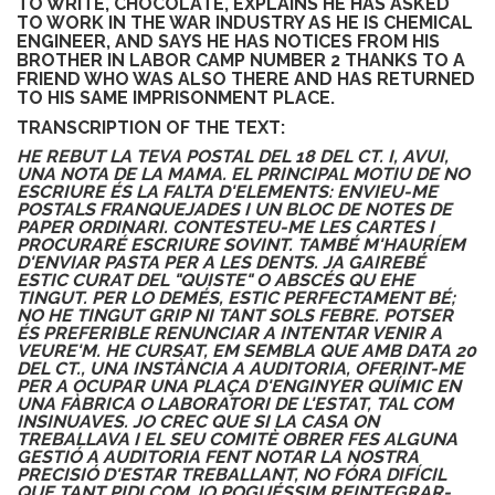
TO WRITE, CHOCOLATE, EXPLAINS HE HAS ASKED
TO WORK IN THE WAR INDUSTRY AS HE IS CHEMICAL
ENGINEER, AND SAYS HE HAS NOTICES FROM HIS
BROTHER IN LABOR CAMP NUMBER 2 THANKS TO A
FRIEND WHO WAS ALSO THERE AND HAS RETURNED
TO HIS SAME IMPRISONMENT PLACE.
TRANSCRIPTION OF THE TEXT:
HE REBUT LA TEVA POSTAL DEL 18 DEL CT. I, AVUI,
UNA NOTA DE LA MAMA. EL PRINCIPAL MOTIU DE NO
ESCRIURE ÉS LA FALTA D'ELEMENTS: ENVIEU-ME
POSTALS FRANQUEJADES I UN BLOC DE NOTES DE
PAPER ORDINARI. CONTESTEU-ME LES CARTES I
PROCURARÉ ESCRIURE SOVINT. TAMBÉ M'HAURÍEM
D'ENVIAR PASTA PER A LES DENTS. JA GAIREBÉ
ESTIC CURAT DEL "QUISTE" O ABSCÉS QU EHE
TINGUT. PER LO DEMÉS, ESTIC PERFECTAMENT BÉ;
NO HE TINGUT GRIP NI TANT SOLS FEBRE. POTSER
ÉS PREFERIBLE RENUNCIAR A INTENTAR VENIR A
VEURE'M. HE CURSAT, EM SEMBLA QUE AMB DATA 20
DEL CT., UNA INSTÀNCIA A AUDITORIA, OFERINT-ME
PER A OCUPAR UNA PLAÇA D'ENGINYER QUÍMIC EN
UNA FÀBRICA O LABORATORI DE L'ESTAT, TAL COM
INSINUAVES. JO CREC QUE SI LA CASA ON
TREBALLAVA I EL SEU COMITÈ OBRER FES ALGUNA
GESTIÓ A AUDITORIA FENT NOTAR LA NOSTRA
PRECISIÓ D'ESTAR TREBALLANT, NO FÓRA DIFÍCIL
QUE TANT PIDI COM JO POGUÉSSIM REINTEGRAR-