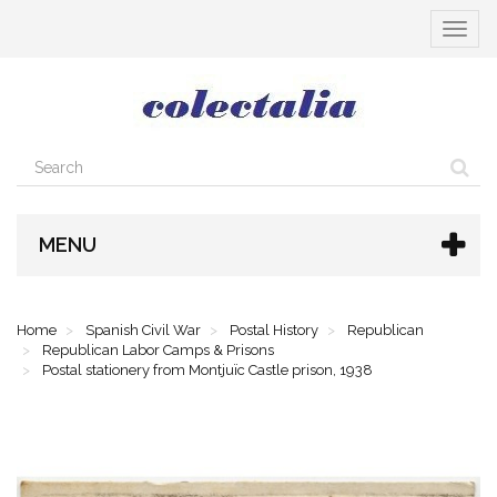
Toggle
navigat
MENU
Home
Spanish Civil War
Postal History
Republican
Republican Labor Camps & Prisons
Postal stationery from Montjuïc Castle prison, 1938