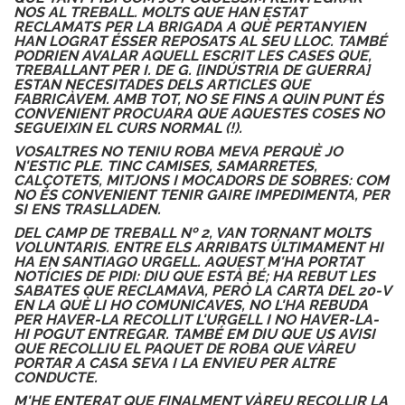
NOS AL TREBALL. MOLTS QUE HAN ESTAT
RECLAMATS PER LA BRIGADA A QUÈ PERTANYIEN
HAN LOGRAT ÉSSER REPOSATS AL SEU LLOC. TAMBÉ
PODRIEN AVALAR AQUELL ESCRIT LES CASES QUE,
TREBALLANT PER I. DE G. [INDÚSTRIA DE GUERRA]
ESTAN NECESITADES DELS ARTICLES QUE
FABRICÀVEM. AMB TOT, NO SE FINS A QUIN PUNT ÉS
CONVENIENT PROCUARA QUE AQUESTES COSES NO
SEGUEIXIN EL CURS NORMAL (!).
VOSALTRES NO TENIU ROBA MEVA PERQUÈ JO
N'ESTIC PLE. TINC CAMISES, SAMARRETES,
CALÇOTETS, MITJONS I MOCADORS DE SOBRES: COM
NO ÉS CONVENIENT TENIR GAIRE IMPEDIMENTA, PER
SI ENS TRASLLADEN.
DEL CAMP DE TREBALL Nº 2, VAN TORNANT MOLTS
VOLUNTARIS. ENTRE ELS ARRIBATS ÚLTIMAMENT HI
HA EN SANTIAGO URGELL. AQUEST M'HA PORTAT
NOTÍCIES DE PIDI: DIU QUE ESTÀ BÉ; HA REBUT LES
SABATES QUE RECLAMAVA, PERÒ LA CARTA DEL 20-V
EN LA QUÈ LI HO COMUNICAVES, NO L'HA REBUDA
PER HAVER-LA RECOLLIT L'URGELL I NO HAVER-LA-
HI POGUT ENTREGAR. TAMBÉ EM DIU QUE US AVISI
QUE RECOLLIU EL PAQUET DE ROBA QUE VÀREU
PORTAR A CASA SEVA I LA ENVIEU PER ALTRE
CONDUCTE.
M'HE ENTERAT QUE FINALMENT VÀREU RECOLLIR LA